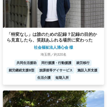
「特変なし」は誰のための記録？記録の目的か
ら見直したら、笑顔あふれる場所に変わった
社会福祉法人清心会 様
埼玉県／約320名
共同生活援助
同行援護・行動援護
就労移行
就労継続支援B型
放課後等デイサービス
施設入所支援
生活介護
短期入所