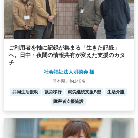
ご利用者を軸に記録が集まる「生きた記録」
へ。日中・夜間の情報共有が変えた支援のカタ
チ
社会福祉法人明徳会 様
熊本県／約140名
共同生活援助
就労移行
就労継続支援B型
生活介護
障害者支援施設