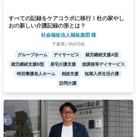
すべての記録をケアコラボに移行！杜の家やし
おの新しい介護記録の形とは？
社会福祉法人福祉楽団 様
千葉県／約470名
グループホーム
デイサービス
就労継続支援A型
就労継続支援B型
居宅介護支援
放課後等デイサービス
特別養護老人ホーム
相談支援
短期入所生活介護
訪問介護