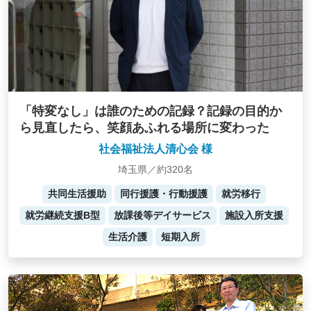
「特変なし」は誰のための記録？記録の目的か
ら見直したら、笑顔あふれる場所に変わった
社会福祉法人清心会 様
埼玉県／約320名
共同生活援助
同行援護・行動援護
就労移行
就労継続支援B型
放課後等デイサービス
施設入所支援
生活介護
短期入所