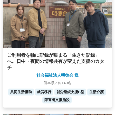
ご利用者を軸に記録が集まる「生きた記録」
へ。日中・夜間の情報共有が変えた支援のカタ
チ
社会福祉法人明徳会 様
熊本県／約140名
共同生活援助
就労移行
就労継続支援B型
生活介護
障害者支援施設