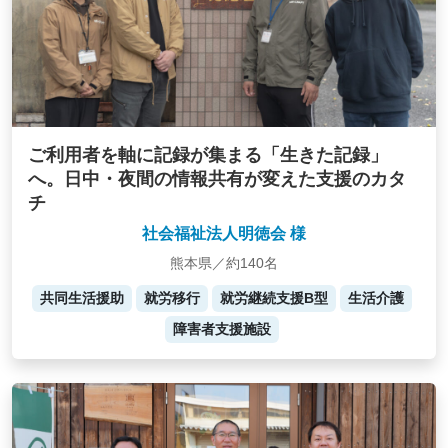
ご利用者を軸に記録が集まる「生きた記録」
へ。日中・夜間の情報共有が変えた支援のカタ
チ
社会福祉法人明徳会 様
熊本県／約140名
共同生活援助
就労移行
就労継続支援B型
生活介護
障害者支援施設