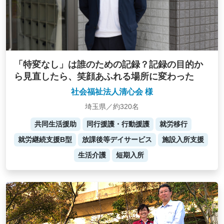
「特変なし」は誰のための記録？記録の目的か
ら見直したら、笑顔あふれる場所に変わった
社会福祉法人清心会 様
埼玉県／約320名
共同生活援助
同行援護・行動援護
就労移行
就労継続支援B型
放課後等デイサービス
施設入所支援
生活介護
短期入所