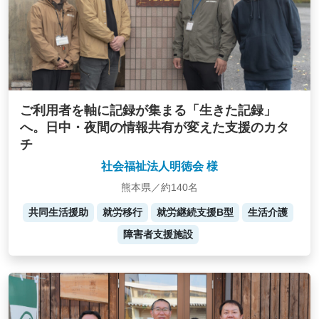
ご利用者を軸に記録が集まる「生きた記録」
へ。日中・夜間の情報共有が変えた支援のカタ
チ
社会福祉法人明徳会 様
熊本県／約140名
共同生活援助
就労移行
就労継続支援B型
生活介護
障害者支援施設