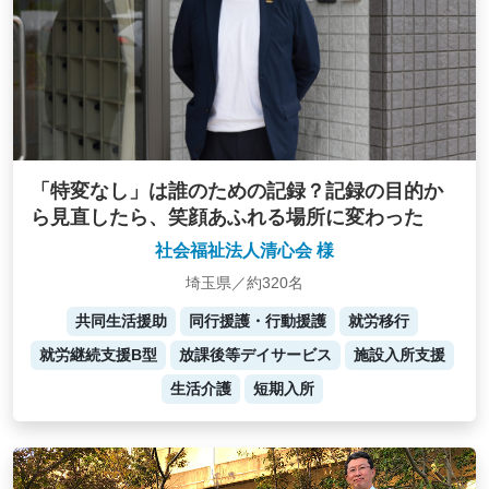
「特変なし」は誰のための記録？記録の目的か
ら見直したら、笑顔あふれる場所に変わった
社会福祉法人清心会 様
埼玉県／約320名
共同生活援助
同行援護・行動援護
就労移行
就労継続支援B型
放課後等デイサービス
施設入所支援
生活介護
短期入所