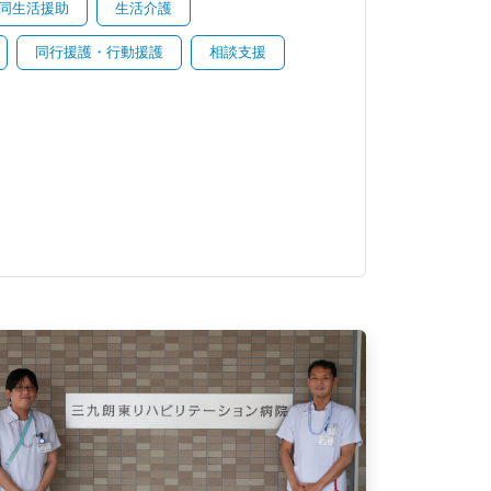
同生活援助
生活介護
同行援護・行動援護
相談支援