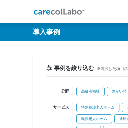
@ -0,0 +1,60 @@
導入事例
事例を絞り込む
※選択した項目
分野
高齢者福祉
障がい児
サービス
特別養護老人ホーム
軽費老人ホーム
通所