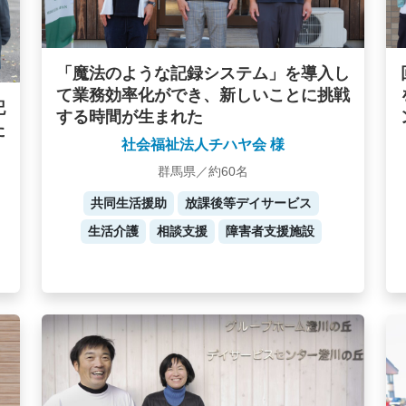
「魔法のような記録システム」を導入し
て業務効率化ができ、新しいことに挑戦
記
する時間が生まれた
た
社会福祉法人チハヤ会 様
群馬県／約60名
共同生活援助
放課後等デイサービス
生活介護
相談支援
障害者支援施設