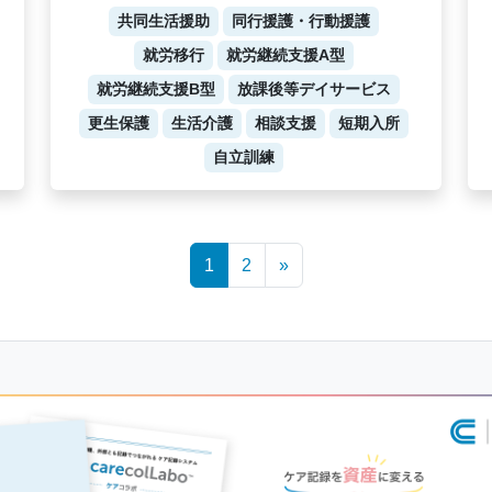
共同生活援助
同行援護・行動援護
就労移行
就労継続支援A型
就労継続支援B型
放課後等デイサービス
更生保護
生活介護
相談支援
短期入所
自立訓練
1
2
»