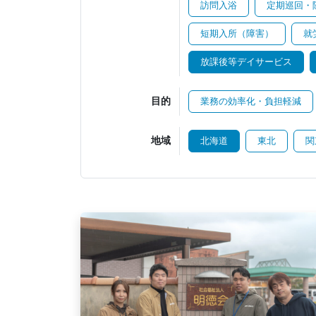
訪問入浴
定期巡回・
短期入所（障害）
就
放課後等デイサービス
目的
業務の効率化・負担軽減
地域
北海道
東北
関