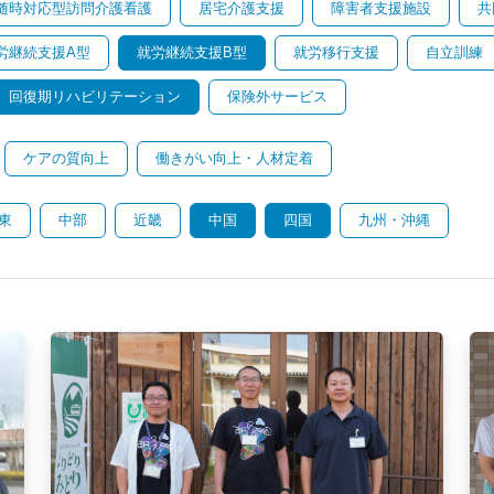
随時対応型訪問介護看護
居宅介護支援
障害者支援施設
共
労継続支援A型
就労継続支援B型
就労移行支援
自立訓練
回復期リハビリテーション
保険外サービス
ケアの質向上
働きがい向上・人材定着
東
中部
近畿
中国
四国
九州・沖縄