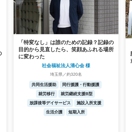
「特変なし」は誰のための記録？記録の
目的から見直したら、笑顔あふれる場所
の
に変わった
社会福祉法人清心会 様
埼玉県／約320名
共同生活援助
同行援護・行動援護
就労移行
就労継続支援B型
放課後等デイサービス
施設入所支援
生活介護
短期入所