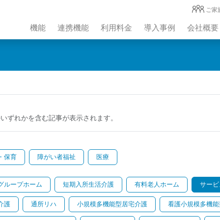
ご家
機能
連携機能
利用料金
導入事例
会社概要
のいずれかを含む記事が表示されます。
・保育
障がい者福祉
医療
グループホーム
短期入所生活介護
有料老人ホーム
サービ
介護
通所リハ
小規模多機能型居宅介護
看護小規模多機能