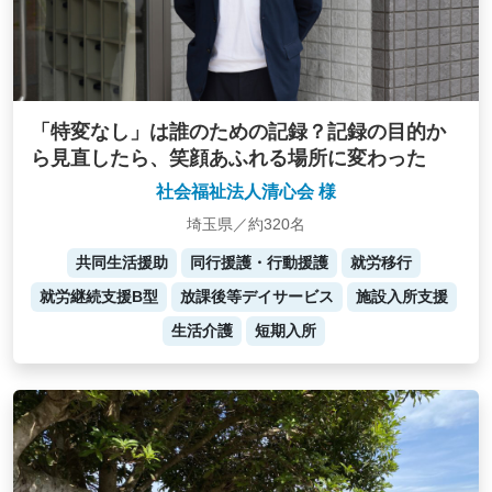
「特変なし」は誰のための記録？記録の目的か
ら見直したら、笑顔あふれる場所に変わった
社会福祉法人清心会 様
埼玉県／約320名
共同生活援助
同行援護・行動援護
就労移行
就労継続支援B型
放課後等デイサービス
施設入所支援
生活介護
短期入所