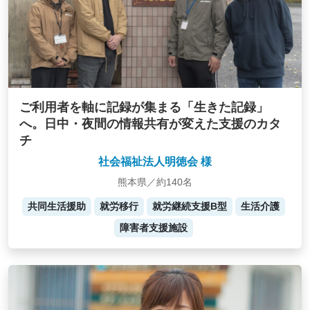
ご利用者を軸に記録が集まる「生きた記録」
へ。日中・夜間の情報共有が変えた支援のカタ
チ
社会福祉法人明徳会 様
熊本県／約140名
共同生活援助
就労移行
就労継続支援B型
生活介護
障害者支援施設