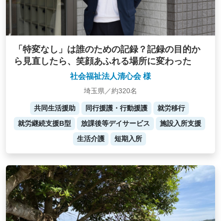
「特変なし」は誰のための記録？記録の目的か
ら見直したら、笑顔あふれる場所に変わった
社会福祉法人清心会 様
埼玉県／約320名
共同生活援助
同行援護・行動援護
就労移行
就労継続支援B型
放課後等デイサービス
施設入所支援
生活介護
短期入所