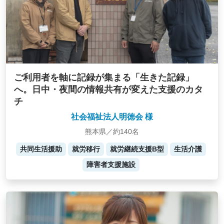
ご利用者を軸に記録が集まる「生きた記録」
へ。日中・夜間の情報共有が変えた支援のカタ
チ
社会福祉法人明徳会 様
熊本県／約140名
共同生活援助
就労移行
就労継続支援B型
生活介護
障害者支援施設