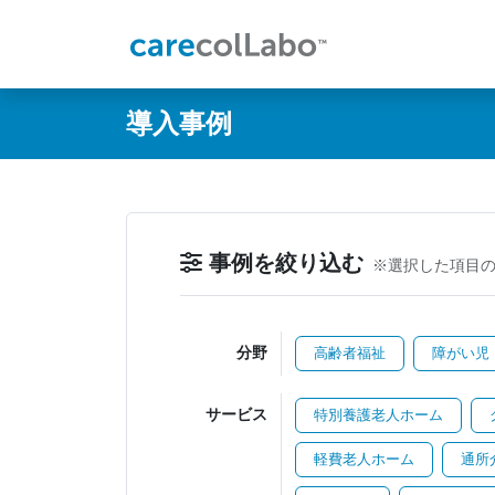
@ -0,0 +1,60 @@
導入事例
事例を絞り込む
※選択した項目
分野
高齢者福祉
障がい児
サービス
特別養護老人ホーム
軽費老人ホーム
通所