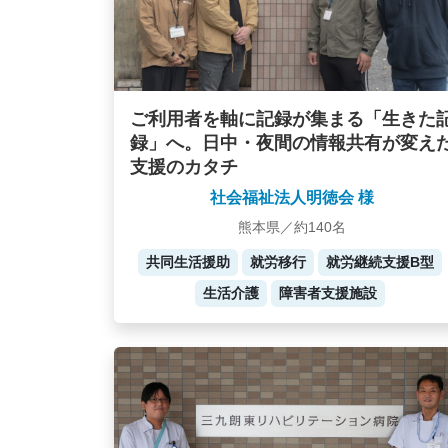
ご利用者を軸に記録が集まる「生きた
録」へ。日中・夜間の情報共有が変え
支援のカタチ
社会福祉法人明徳会 様
熊本県／約140名
共同生活援助
就労移行
就労継続支援B型
生活介護
障害者支援施設