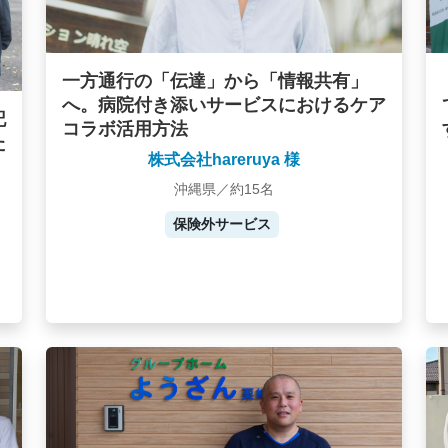
一方通行の「伝達」から「情報共有」
へ。病院付き添いサービスにおけるケア
記
コラボ活用方法
た
株式会社hareruya 様
沖縄県／約15名
保険外サービス