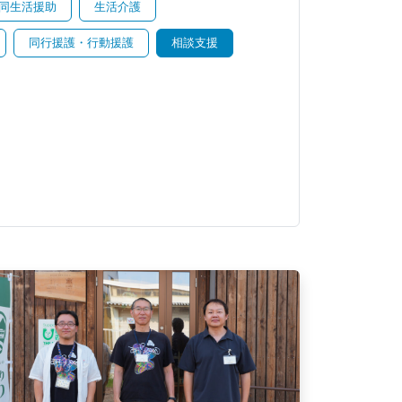
同生活援助
生活介護
同行援護・行動援護
相談支援