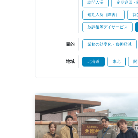
訪問入浴
定期巡回・
短期入所（障害）
就
放課後等デイサービス
目的
業務の効率化・負担軽減
地域
北海道
東北
関