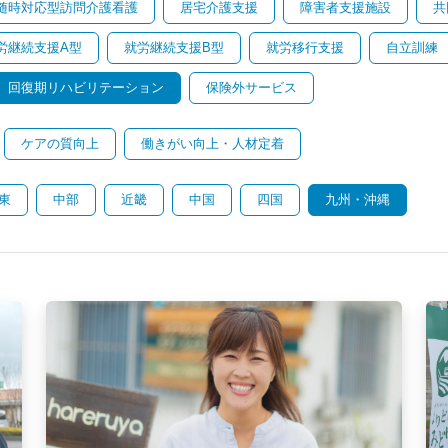
随時対応型訪問介護看護
居宅介護支援
障害者支援施設
共
労継続支援A型
就労継続支援B型
就労移行支援
自立訓練
回復期リハビリテーション
保険外サービス
ケアの質向上
働きがい向上・人材定着
東
中部
近畿
中国
四国
九州・沖縄