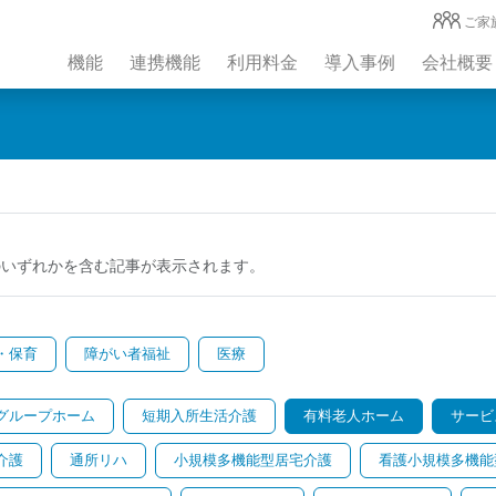
ご家
機能
連携機能
利用料金
導入事例
会社概要
のいずれかを含む記事が表示されます。
・保育
障がい者福祉
医療
グループホーム
短期入所生活介護
有料老人ホーム
サービ
介護
通所リハ
小規模多機能型居宅介護
看護小規模多機能