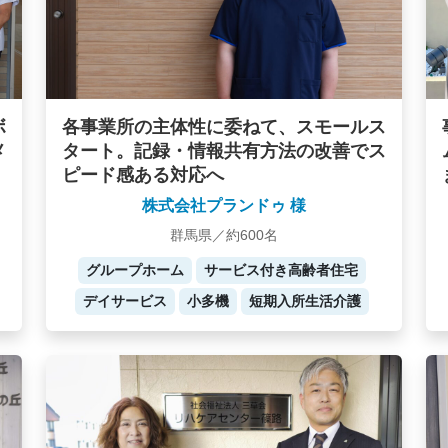
ボ
各事業所の主体性に委ねて、スモールス
メ
タート。記録・情報共有方法の改善でス
ピード感ある対応へ
株式会社プランドゥ 様
群馬県／約600名
グループホーム
サービス付き高齢者住宅
デイサービス
小多機
短期入所生活介護