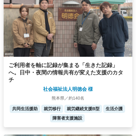
ご利用者を軸に記録が集まる「生きた記録」
へ。日中・夜間の情報共有が変えた支援のカタ
チ
社会福祉法人明徳会 様
熊本県／約140名
共同生活援助
就労移行
就労継続支援B型
生活介護
障害者支援施設