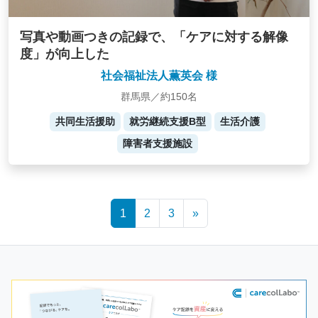
写真や動画つきの記録で、「ケアに対する解像
度」が向上した
社会福祉法人薫英会 様
群馬県／約150名
共同生活援助
就労継続支援B型
生活介護
障害者支援施設
Posts
1
2
3
»
navigation