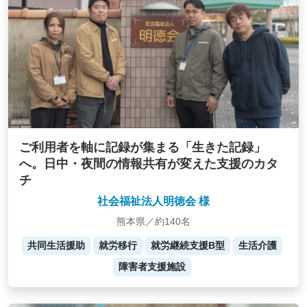
ご利用者を軸に記録が集まる「生きた記録」
へ。日中・夜間の情報共有が変えた支援のカタ
チ
社会福祉法人明徳会 様
熊本県／約140名
共同生活援助
就労移行
就労継続支援B型
生活介護
障害者支援施設