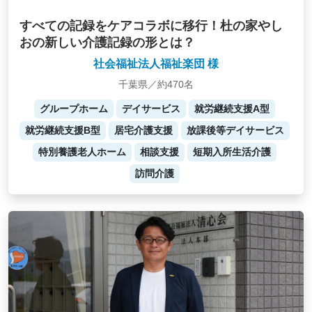
すべての記録をケアコラボに移行！杜の家やし
おの新しい介護記録の形とは？
社会福祉法人福祉楽団 様
千葉県／約470名
グループホーム
デイサービス
就労継続支援A型
就労継続支援B型
居宅介護支援
放課後等デイサービス
特別養護老人ホーム
相談支援
短期入所生活介護
訪問介護