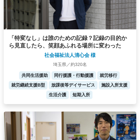
「特変なし」は誰のための記録？記録の目的か
ら見直したら、笑顔あふれる場所に変わった
社会福祉法人清心会 様
埼玉県／約320名
共同生活援助
同行援護・行動援護
就労移行
就労継続支援B型
放課後等デイサービス
施設入所支援
生活介護
短期入所