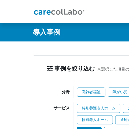
@ -0,0 +1,60 @@
導入事例
事例を絞り込む
※選択した項目
分野
高齢者福祉
障がい児
サービス
特別養護老人ホーム
軽費老人ホーム
通所