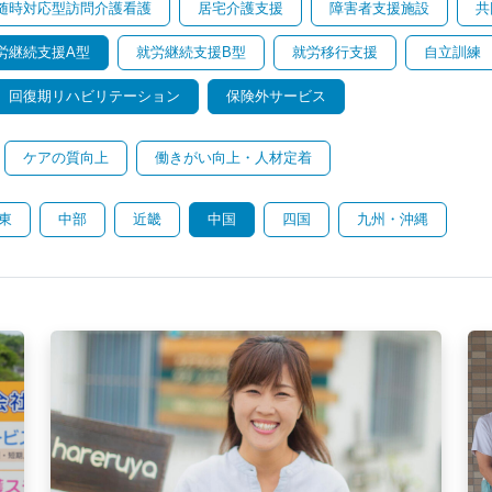
随時対応型訪問介護看護
居宅介護支援
障害者支援施設
共
労継続支援A型
就労継続支援B型
就労移行支援
自立訓練
回復期リハビリテーション
保険外サービス
ケアの質向上
働きがい向上・人材定着
東
中部
近畿
中国
四国
九州・沖縄