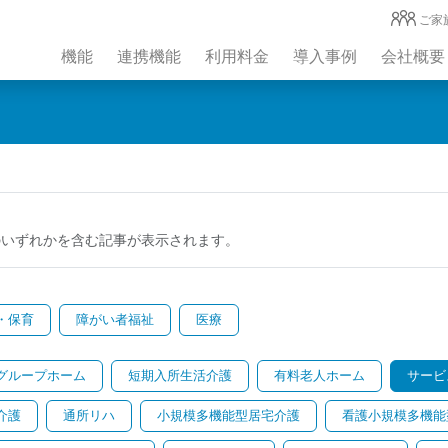
ご家
機能
連携機能
利用料金
導入事例
会社概要
のいずれかを含む記事が表示されます。
・保育
障がい者福祉
医療
グループホーム
短期入所生活介護
有料老人ホーム
サービ
介護
通所リハ
小規模多機能型居宅介護
看護小規模多機能