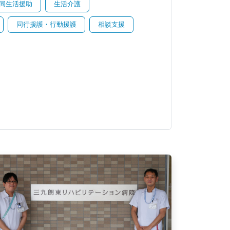
同生活援助
生活介護
同行援護・行動援護
相談支援