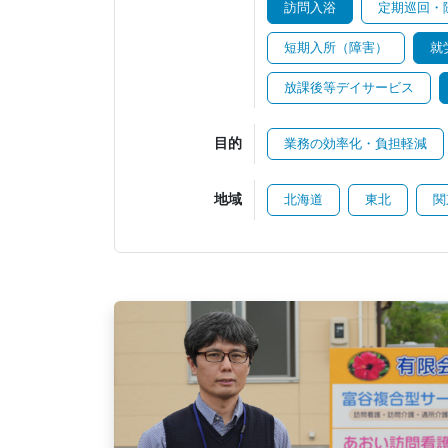
訪問入浴
定期巡回・
短期入所（障害）
就
放課後等デイサービス
目的
業務の効率化・負担軽減
地域
北海道
東北
関