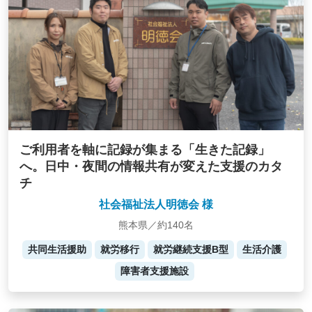
ご利用者を軸に記録が集まる「生きた記録」
へ。日中・夜間の情報共有が変えた支援のカタ
チ
社会福祉法人明徳会 様
熊本県／約140名
共同生活援助
就労移行
就労継続支援B型
生活介護
障害者支援施設