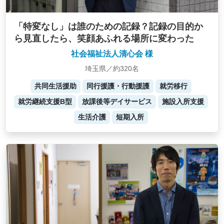
「特変なし」は誰のための記録？記録の目的か
ら見直したら、笑顔あふれる場所に変わった
社会福祉法人清心会 様
埼玉県／約320名
共同生活援助
同行援護・行動援護
就労移行
就労継続支援B型
放課後等デイサービス
施設入所支援
生活介護
短期入所