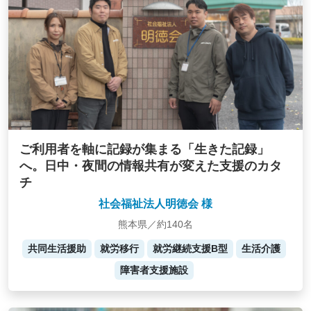
ご利用者を軸に記録が集まる「生きた記録」
へ。日中・夜間の情報共有が変えた支援のカタ
チ
社会福祉法人明徳会 様
熊本県／約140名
共同生活援助
就労移行
就労継続支援B型
生活介護
障害者支援施設