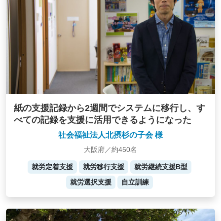
紙の支援記録から2週間でシステムに移行し、す
べての記録を支援に活用できるようになった
社会福祉法人北摂杉の子会 様
大阪府／約450名
就労定着支援
就労移行支援
就労継続支援B型
就労選択支援
自立訓練