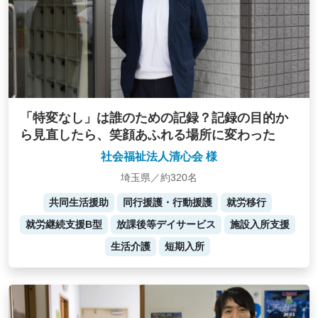
「特変なし」は誰のための記録？記録の目的か
ら見直したら、笑顔あふれる場所に変わった
社会福祉法人清心会 様
埼玉県／約320名
共同生活援助
同行援護・行動援護
就労移行
就労継続支援B型
放課後等デイサービス
施設入所支援
生活介護
短期入所