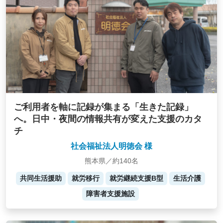
ご利用者を軸に記録が集まる「生きた記録」
へ。日中・夜間の情報共有が変えた支援のカタ
チ
社会福祉法人明徳会 様
熊本県／約140名
共同生活援助
就労移行
就労継続支援B型
生活介護
障害者支援施設