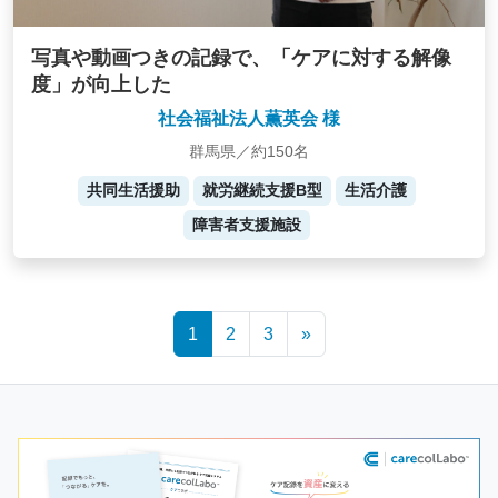
写真や動画つきの記録で、「ケアに対する解像
度」が向上した
社会福祉法人薫英会 様
群馬県／約150名
共同生活援助
就労継続支援B型
生活介護
障害者支援施設
Posts
1
2
3
»
navigation