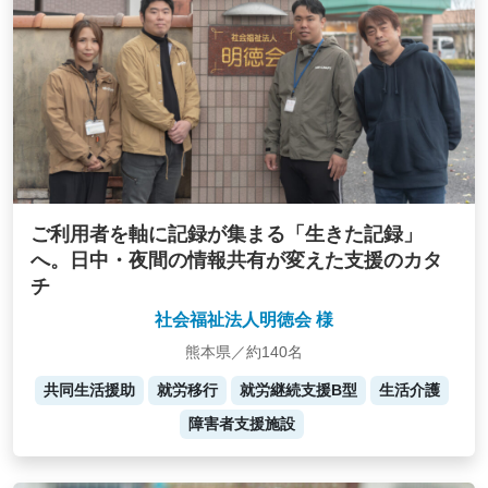
ご利用者を軸に記録が集まる「生きた記録」
へ。日中・夜間の情報共有が変えた支援のカタ
チ
社会福祉法人明徳会 様
熊本県／約140名
共同生活援助
就労移行
就労継続支援B型
生活介護
障害者支援施設