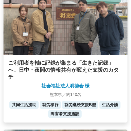
ご利用者を軸に記録が集まる「生きた記録」
へ。日中・夜間の情報共有が変えた支援のカタ
チ
社会福祉法人明徳会 様
熊本県／約140名
共同生活援助
就労移行
就労継続支援B型
生活介護
障害者支援施設