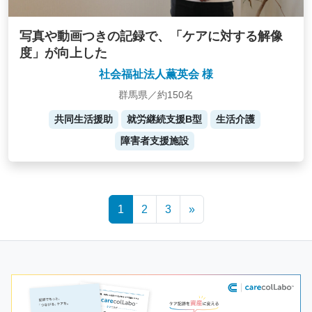
写真や動画つきの記録で、「ケアに対する解像
度」が向上した
社会福祉法人薫英会 様
群馬県／約150名
共同生活援助
就労継続支援B型
生活介護
障害者支援施設
Posts
1
2
3
»
navigation