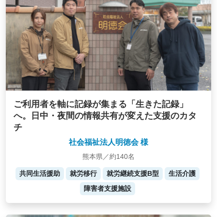
ご利用者を軸に記録が集まる「生きた記録」
へ。日中・夜間の情報共有が変えた支援のカタ
チ
社会福祉法人明徳会 様
熊本県／約140名
共同生活援助
就労移行
就労継続支援B型
生活介護
障害者支援施設