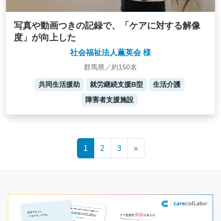
写真や動画つきの記録で、「ケアに対する解像
度」が向上した
社会福祉法人薫英会 様
群馬県／約150名
共同生活援助
就労継続支援B型
生活介護
障害者支援施設
Posts
1
2
3
»
navigation