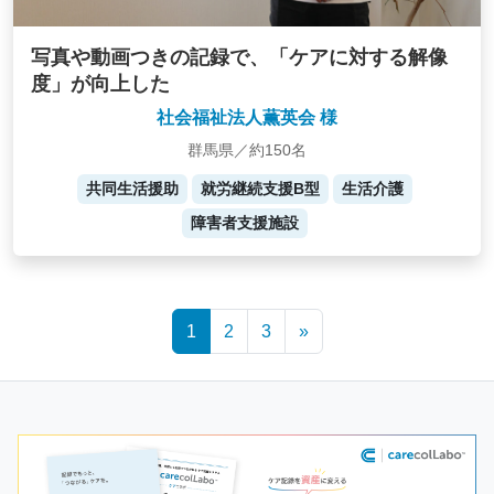
写真や動画つきの記録で、「ケアに対する解像
度」が向上した
社会福祉法人薫英会 様
群馬県／約150名
共同生活援助
就労継続支援B型
生活介護
障害者支援施設
Posts
1
2
3
»
navigation