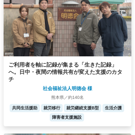
ご利用者を軸に記録が集まる「生きた記録」
へ。日中・夜間の情報共有が変えた支援のカタ
チ
社会福祉法人明徳会 様
熊本県／約140名
共同生活援助
就労移行
就労継続支援B型
生活介護
障害者支援施設