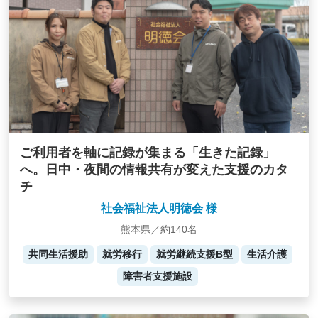
ご利用者を軸に記録が集まる「生きた記録」
へ。日中・夜間の情報共有が変えた支援のカタ
チ
社会福祉法人明徳会 様
熊本県／約140名
共同生活援助
就労移行
就労継続支援B型
生活介護
障害者支援施設