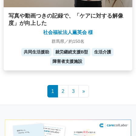
写真や動画つきの記録で、「ケアに対する解像
度」が向上した
社会福祉法人薫英会 様
群馬県／約150名
共同生活援助
就労継続支援B型
生活介護
障害者支援施設
Posts
1
2
3
»
navigation