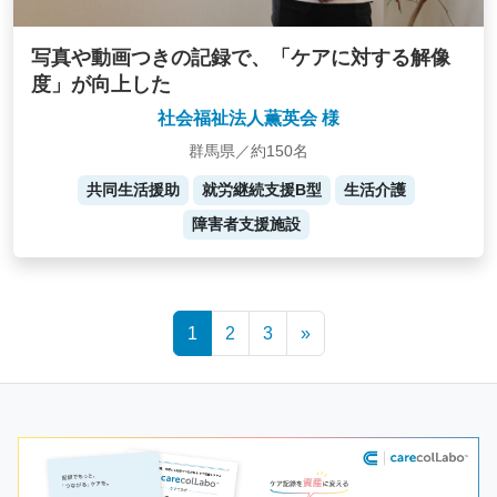
写真や動画つきの記録で、「ケアに対する解像
度」が向上した
社会福祉法人薫英会 様
群馬県／約150名
共同生活援助
就労継続支援B型
生活介護
障害者支援施設
Posts
1
2
3
»
navigation