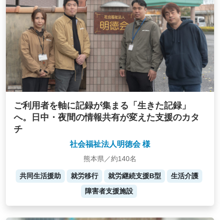
ご利用者を軸に記録が集まる「生きた記録」
へ。日中・夜間の情報共有が変えた支援のカタ
チ
社会福祉法人明徳会 様
熊本県／約140名
共同生活援助
就労移行
就労継続支援B型
生活介護
障害者支援施設