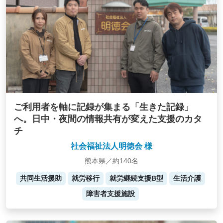
ご利用者を軸に記録が集まる「生きた記録」
へ。日中・夜間の情報共有が変えた支援のカタ
チ
社会福祉法人明徳会 様
熊本県／約140名
共同生活援助
就労移行
就労継続支援B型
生活介護
障害者支援施設