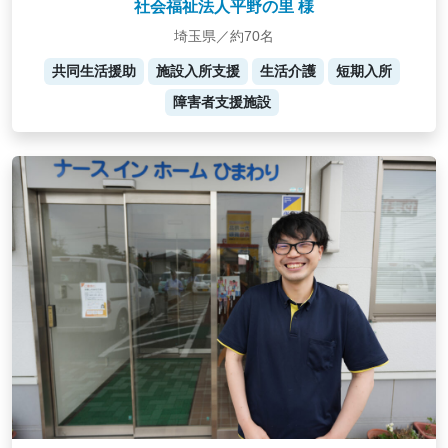
社会福祉法人平野の里 様
埼玉県／約70名
共同生活援助
施設入所支援
生活介護
短期入所
障害者支援施設