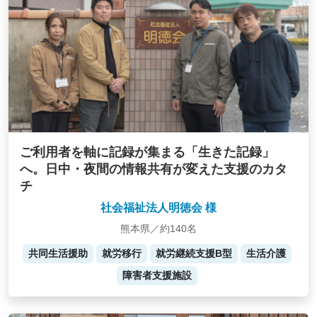
ご利用者を軸に記録が集まる「生きた記録」
へ。日中・夜間の情報共有が変えた支援のカタ
チ
社会福祉法人明徳会 様
熊本県／約140名
共同生活援助
就労移行
就労継続支援B型
生活介護
障害者支援施設