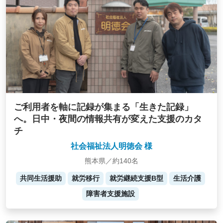
ご利用者を軸に記録が集まる「生きた記録」
へ。日中・夜間の情報共有が変えた支援のカタ
チ
社会福祉法人明徳会 様
熊本県／約140名
共同生活援助
就労移行
就労継続支援B型
生活介護
障害者支援施設