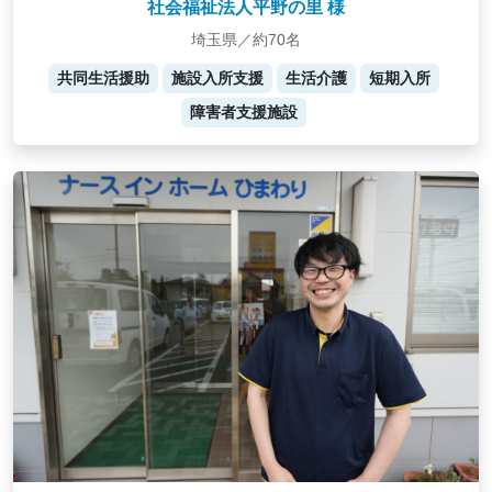
社会福祉法人平野の里 様
埼玉県／約70名
共同生活援助
施設入所支援
生活介護
短期入所
障害者支援施設