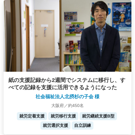
紙の支援記録から2週間でシステムに移行し、す
べての記録を支援に活用できるようになった
社会福祉法人北摂杉の子会 様
大阪府／約450名
就労定着支援
就労移行支援
就労継続支援B型
就労選択支援
自立訓練