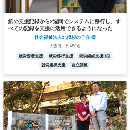
紙の支援記録から2週間でシステムに移行し、す
べての記録を支援に活用できるようになった
社会福祉法人北摂杉の子会 様
大阪府／約450名
就労定着支援
就労移行支援
就労継続支援B型
就労選択支援
自立訓練