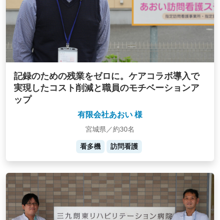
記録のための残業をゼロに。ケアコラボ導入で
実現したコスト削減と職員のモチベーションア
ップ
有限会社あおい 様
宮城県／約30名
看多機
訪問看護