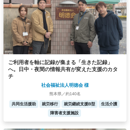
ご利用者を軸に記録が集まる「生きた記録」
へ。日中・夜間の情報共有が変えた支援のカタ
チ
社会福祉法人明徳会 様
熊本県／約140名
共同生活援助
就労移行
就労継続支援B型
生活介護
障害者支援施設