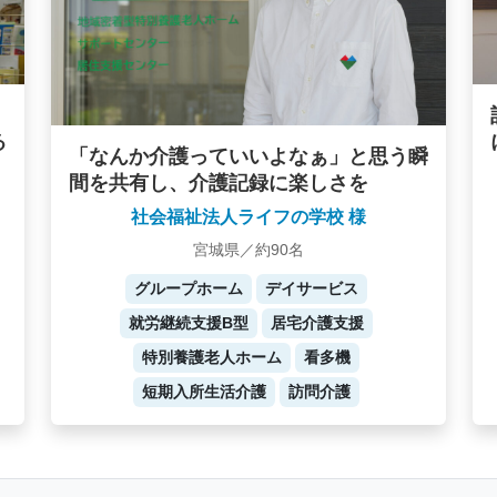
る
「なんか介護っていいよなぁ」と思う瞬
間を共有し、介護記録に楽しさを
社会福祉法人ライフの学校 様
宮城県／約90名
グループホーム
デイサービス
就労継続支援B型
居宅介護支援
特別養護老人ホーム
看多機
短期入所生活介護
訪問介護