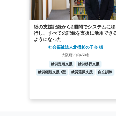
紙の支援記録から2週間でシステムに移
行し、すべての記録を支援に活用でき
ようになった
社会福祉法人北摂杉の子会 様
大阪府／約450名
就労定着支援
就労移行支援
就労継続支援B型
就労選択支援
自立訓練