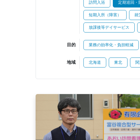
訪問入浴
定期巡回・
短期入所（障害）
就
放課後等デイサービス
目的
業務の効率化・負担軽減
地域
北海道
東北
関