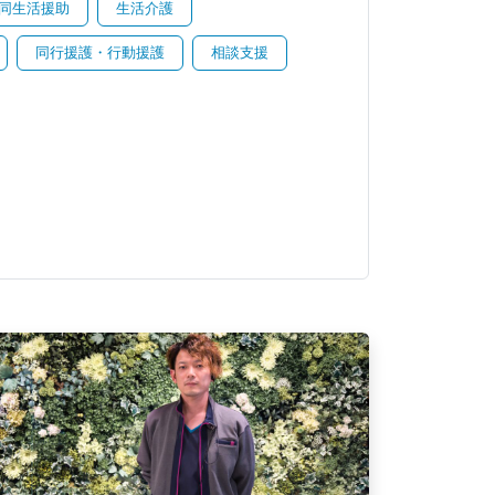
同生活援助
生活介護
同行援護・行動援護
相談支援