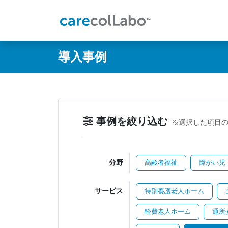
@ -0,0 +1,60 @@
導入事例
事例を絞り込む
※選択した項目
分野
高齢者福祉
障がい児
サービス
特別養護老人ホーム
軽費老人ホーム
通所