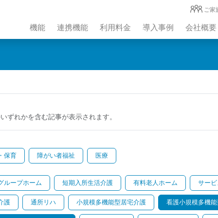
ご家
機能
連携機能
利用料金
導入事例
会社概要
のいずれかを含む記事が表示されます。
・保育
障がい者福祉
医療
グループホーム
短期入所生活介護
有料老人ホーム
サービ
介護
通所リハ
小規模多機能型居宅介護
看護小規模多機能