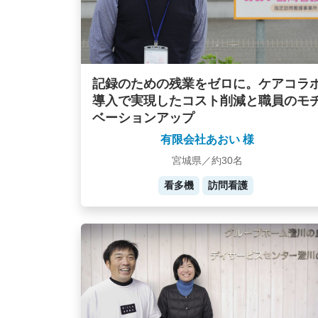
記録のための残業をゼロに。ケアコラ
導入で実現したコスト削減と職員のモ
ベーションアップ
有限会社あおい 様
宮城県／約30名
看多機
訪問看護