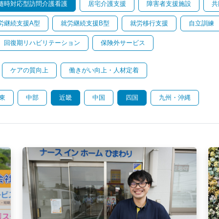
随時対応型訪問介護看護
居宅介護支援
障害者支援施設
共
労継続支援A型
就労継続支援B型
就労移行支援
自立訓練
回復期リハビリテーション
保険外サービス
ケアの質向上
働きがい向上・人材定着
東
中部
近畿
中国
四国
九州・沖縄