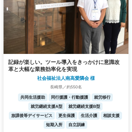
記録が楽しい。ツール導入をきっかけに意識改
革と大幅な業務効率化を実現
社会福祉法人南高愛隣会 様
長崎県／約550名
共同生活援助
同行援護・行動援護
就労移行
就労継続支援A型
就労継続支援B型
放課後等デイサービス
更生保護
生活介護
相談支援
短期入所
自立訓練