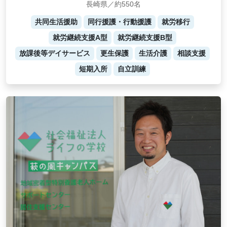
長崎県／約550名
共同生活援助
同行援護・行動援護
就労移行
就労継続支援A型
就労継続支援B型
放課後等デイサービス
更生保護
生活介護
相談支援
短期入所
自立訓練