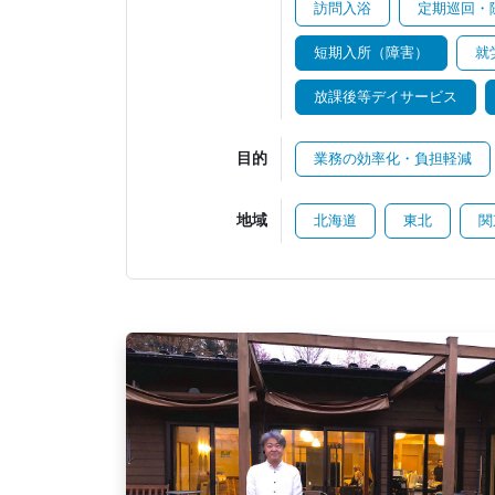
訪問入浴
定期巡回・
短期入所（障害）
就
放課後等デイサービス
目的
業務の効率化・負担軽減
地域
北海道
東北
関