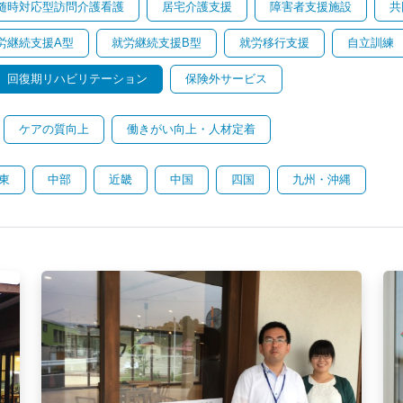
随時対応型訪問介護看護
居宅介護支援
障害者支援施設
共
労継続支援A型
就労継続支援B型
就労移行支援
自立訓練
回復期リハビリテーション
保険外サービス
ケアの質向上
働きがい向上・人材定着
東
中部
近畿
中国
四国
九州・沖縄