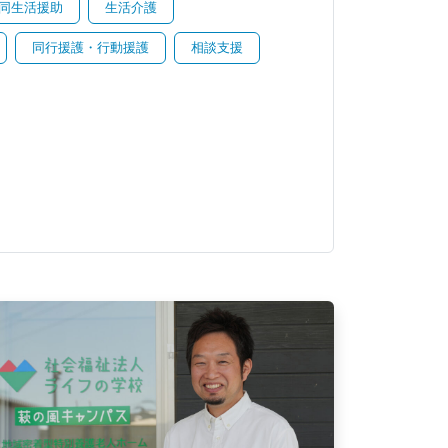
同生活援助
生活介護
同行援護・行動援護
相談支援