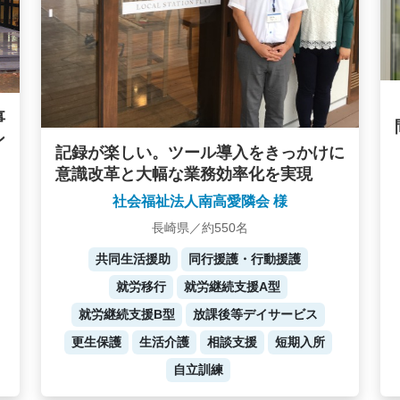
事
ン
記録が楽しい。ツール導入をきっかけに
意識改革と大幅な業務効率化を実現
社会福祉法人南高愛隣会 様
長崎県／約550名
共同生活援助
同行援護・行動援護
就労移行
就労継続支援A型
就労継続支援B型
放課後等デイサービス
更生保護
生活介護
相談支援
短期入所
自立訓練