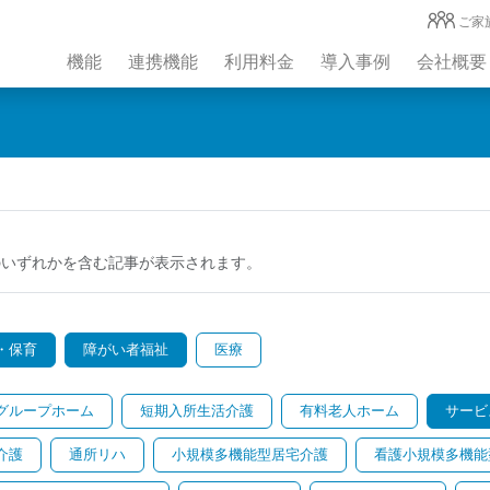
ご家
機能
連携機能
利用料金
導入事例
会社概要
のいずれかを含む記事が表示されます。
・保育
障がい者福祉
医療
グループホーム
短期入所生活介護
有料老人ホーム
サービ
介護
通所リハ
小規模多機能型居宅介護
看護小規模多機能