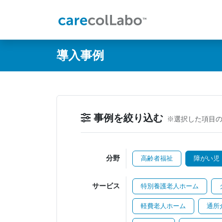
@ -0,0 +1,60 @@
導入事例
事例を絞り込む
※選択した項目
分野
高齢者福祉
障がい児
サービス
特別養護老人ホーム
軽費老人ホーム
通所