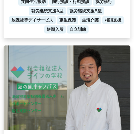
共同生活援助
同行援護・行動援護
就労移行
就労継続支援A型
就労継続支援B型
放課後等デイサービス
更生保護
生活介護
相談支援
短期入所
自立訓練