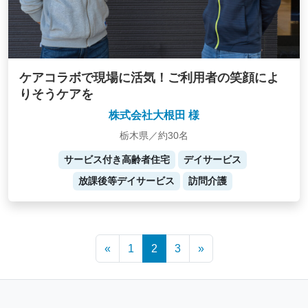
ケアコラボで現場に活気！ご利用者の笑顔によ
りそうケアを
株式会社大根田 様
栃木県／約30名
サービス付き高齢者住宅
デイサービス
放課後等デイサービス
訪問介護
Posts
«
1
2
3
»
navigation