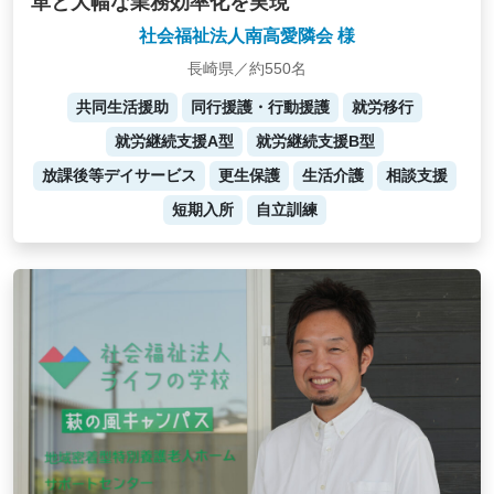
革と大幅な業務効率化を実現
社会福祉法人南高愛隣会 様
長崎県／約550名
共同生活援助
同行援護・行動援護
就労移行
就労継続支援A型
就労継続支援B型
放課後等デイサービス
更生保護
生活介護
相談支援
短期入所
自立訓練