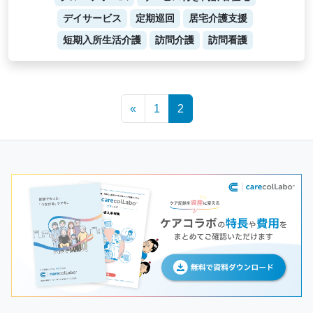
デイサービス
定期巡回
居宅介護支援
短期入所生活介護
訪問介護
訪問看護
Posts
«
1
2
navigation