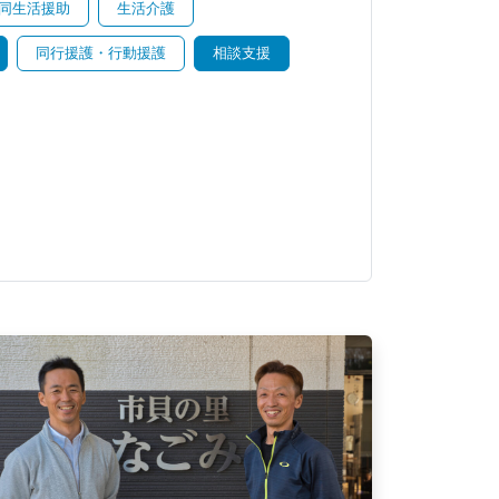
同生活援助
生活介護
同行援護・行動援護
相談支援