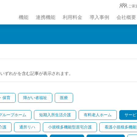
ご家
機能
連携機能
利用料金
導入事例
会社概要
のいずれかを含む記事が表示されます。
・保育
障がい者福祉
医療
グループホーム
短期入所生活介護
有料老人ホーム
サービ
介護
通所リハ
小規模多機能型居宅介護
看護小規模多機能