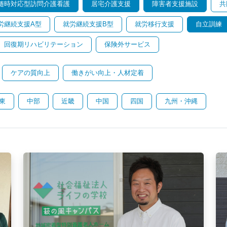
随時対応型訪問介護看護
居宅介護支援
障害者支援施設
共
労継続支援A型
就労継続支援B型
就労移行支援
自立訓練
回復期リハビリテーション
保険外サービス
ケアの質向上
働きがい向上・人材定着
東
中部
近畿
中国
四国
九州・沖縄