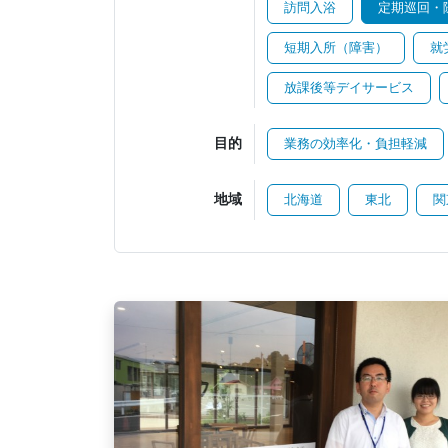
訪問入浴
定期巡回・
短期入所（障害）
就
放課後等デイサービス
目的
業務の効率化・負担軽減
地域
北海道
東北
関