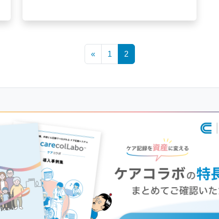
«
1
2