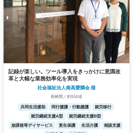
記録が楽しい。ツール導入をきっかけに意識改
革と大幅な業務効率化を実現
社会福祉法人南高愛隣会 様
長崎県／約550名
共同生活援助
同行援護・行動援護
就労移行
就労継続支援A型
就労継続支援B型
放課後等デイサービス
更生保護
生活介護
相談支援