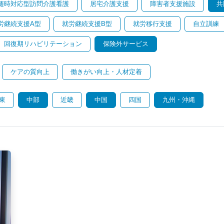
随時対応型訪問介護看護
居宅介護支援
障害者支援施設
共
労継続支援A型
就労継続支援B型
就労移行支援
自立訓練
回復期リハビリテーション
保険外サービス
ケアの質向上
働きがい向上・人材定着
東
中部
近畿
中国
四国
九州・沖縄