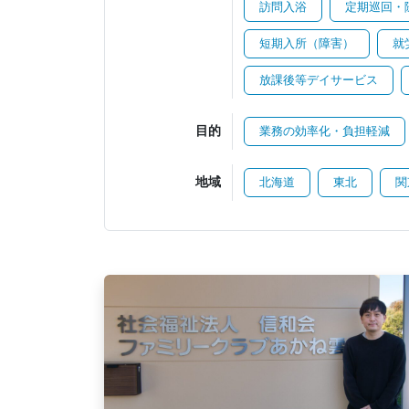
訪問入浴
定期巡回・
短期入所（障害）
就
放課後等デイサービス
目的
業務の効率化・負担軽減
地域
北海道
東北
関