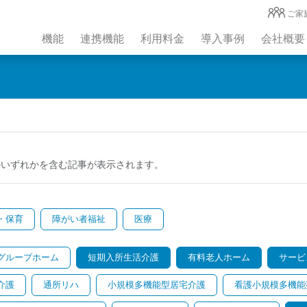
ご家
機能
連携機能
利用料金
導入事例
会社概要
のいずれかを含む記事が表示されます。
・保育
障がい者福祉
医療
グループホーム
短期入所生活介護
有料老人ホーム
サービ
介護
通所リハ
小規模多機能型居宅介護
看護小規模多機能