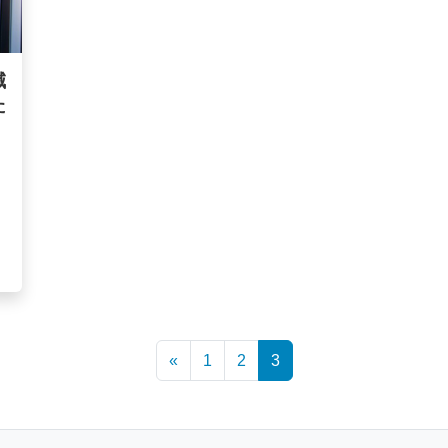
減
た
«
1
2
3