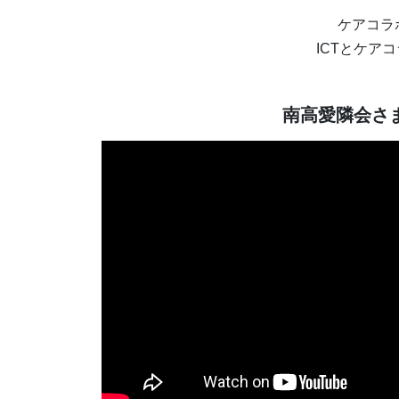
ケアコラ
ICTとケア
南高愛隣会さ