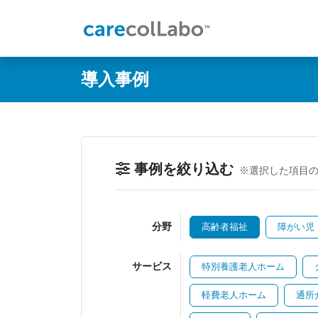
@ -0,0 +1,60 @@
導入事例
事例を絞り込む
※選択した項目
分野
高齢者福祉
障がい児
サービス
特別養護老人ホーム
軽費老人ホーム
通所