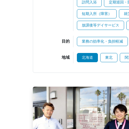
訪問入浴
定期巡回・
短期入所（障害）
就
放課後等デイサービス
目的
業務の効率化・負担軽減
地域
北海道
東北
関