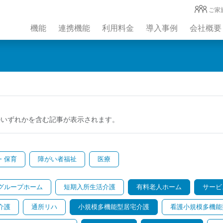
ご家
機能
連携機能
利用料金
導入事例
会社概要
のいずれかを含む記事が表示されます。
・保育
障がい者福祉
医療
グループホーム
短期入所生活介護
有料老人ホーム
サービ
介護
通所リハ
小規模多機能型居宅介護
看護小規模多機能