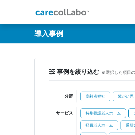
@ -0,0 +1,60 @@
導入事例
事例を絞り込む
※選択した項目
分野
高齢者福祉
障がい児
サービス
特別養護老人ホーム
軽費老人ホーム
通所