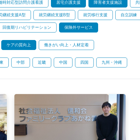
随時対応型訪問介護看護
居宅介護支援
障害者支援施設
共
労継続支援A型
就労継続支援B型
就労移行支援
自立訓練
回復期リハビリテーション
保険外サービス
ケアの質向上
働きがい向上・人材定着
東
中部
近畿
中国
四国
九州・沖縄