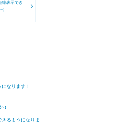
短縮表示でき
~）
うになります！
5~）
できるようになりま