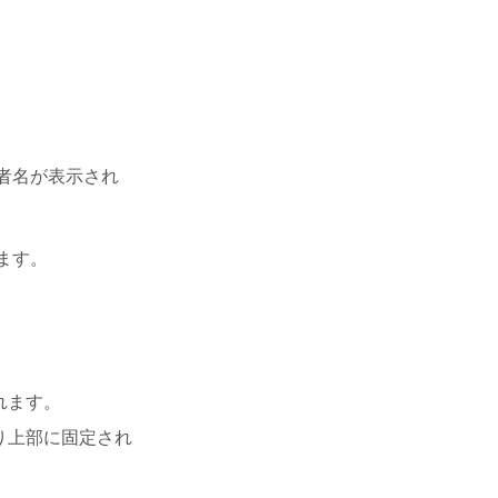
者名が表示され
ます。
れます。
り上部に固定され