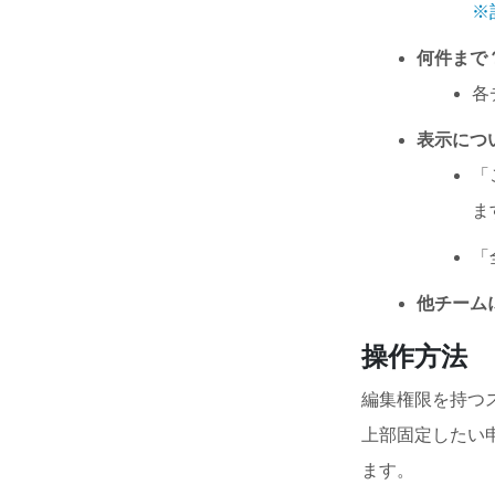
※
何件まで
各
表示につ
「
ま
「
他チーム
操作方法
編集権限を持つ
上部固定したい
ます。