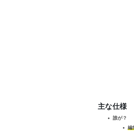
主な仕様
誰が？
編