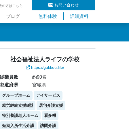
お問い合わせ
族の方はこちら
ブログ
無料体験
詳細資料
社会福祉法人ライフの学校
https://gakkou.life/
従業員数
約90名
都道府県
宮城県
グループホーム
デイサービス
就労継続支援B型
居宅介護支援
特別養護老人ホーム
看多機
短期入所生活介護
訪問介護