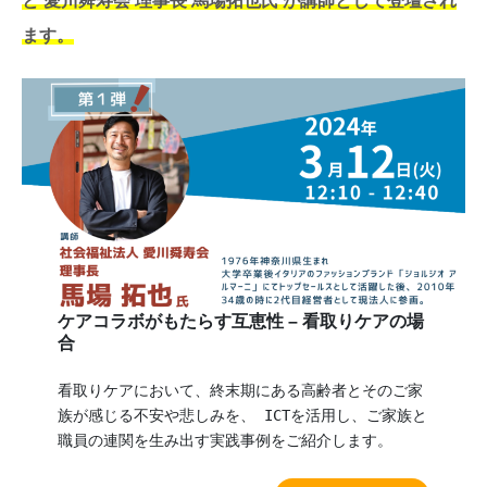
と 愛川舜寿会 理事長 馬場拓也氏 が講師として登壇され
ます。
ケアコラボがもたらす互恵性 – 看取りケアの場
合
看取りケアにおいて、終末期にある高齢者とそのご家
族が感じる不安や悲しみを、 ICTを活用し、ご家族と
職員の連関を生み出す実践事例をご紹介します。