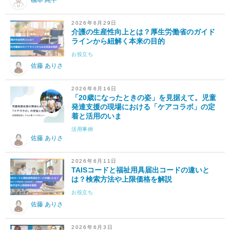
楠本 純平
2026年6月29日
介護の生産性向上とは？厚生労働省のガイド
ラインから紐解く本来の目的
お役立ち
佐藤 ありさ
2026年6月16日
「20歳になったときの姿」を見据えて。児童
発達支援の現場における「ケアコラボ」の定
着と活用のいま
活用事例
佐藤 ありさ
2026年6月11日
TAISコードと福祉用具届出コードの違いと
は？検索方法や上限価格を解説
お役立ち
佐藤 ありさ
2026年6月3日