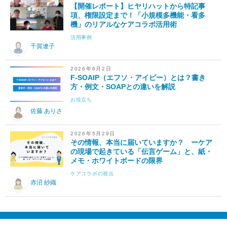
【開催レポート】ヒヤリハットから特記事
項、権限設定まで！「小規模多機能・看多
機」のリアルなケアコラボ活用術
活用事例
千賀遼子
2026年6月2日
F-SOAIP（エフソ・アイピー）とは？書き
方・例文・SOAPとの違いを解説
お役立ち
佐藤 ありさ
2026年5月29日
その情報、本当に届いていますか？ ーケア
の現場で起きている「伝言ゲーム」と、紙・
メモ・ホワイトボードの限界
ケアコラボの視点
赤沼 紗織