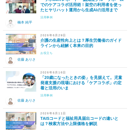
でのケアコラボ活用術！架空の利用者を使っ
たヒヤリハット運用から生成AIの活用まで
活用事例
楠本 純平
2026年6月29日
介護の生産性向上とは？厚生労働省のガイド
ラインから紐解く本来の目的
お役立ち
佐藤 ありさ
2026年6月16日
「20歳になったときの姿」を見据えて。児童
発達支援の現場における「ケアコラボ」の定
着と活用のいま
活用事例
佐藤 ありさ
2026年6月11日
TAISコードと福祉用具届出コードの違いと
は？検索方法や上限価格を解説