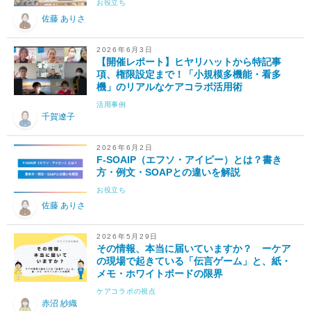
お役立ち
佐藤 ありさ
2026年6月3日
【開催レポート】ヒヤリハットから特記事
項、権限設定まで！「小規模多機能・看多
機」のリアルなケアコラボ活用術
活用事例
千賀遼子
2026年6月2日
F-SOAIP（エフソ・アイピー）とは？書き
方・例文・SOAPとの違いを解説
お役立ち
佐藤 ありさ
2026年5月29日
その情報、本当に届いていますか？ ーケア
の現場で起きている「伝言ゲーム」と、紙・
メモ・ホワイトボードの限界
ケアコラボの視点
赤沼 紗織