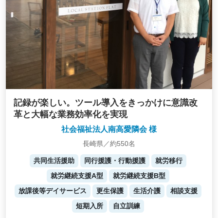
記録が楽しい。ツール導入をきっかけに意識改
革と大幅な業務効率化を実現
社会福祉法人南高愛隣会 様
長崎県／約550名
共同生活援助
同行援護・行動援護
就労移行
就労継続支援A型
就労継続支援B型
放課後等デイサービス
更生保護
生活介護
相談支援
短期入所
自立訓練