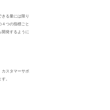
できる量には限り
の４つの指標ごと
ら開発するように
、カスタマーサポ
ます。