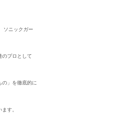
、ソニックガー
発のプロとして
もの」を徹底的に
います。