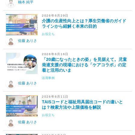
楠本 純平
2026年6月29日
介護の生産性向上とは？厚生労働省のガイド
ラインから紐解く本来の目的
お役立ち
佐藤 ありさ
2026年6月16日
「20歳になったときの姿」を見据えて。児童
発達支援の現場における「ケアコラボ」の定
着と活用のいま
活用事例
佐藤 ありさ
2026年6月11日
TAISコードと福祉用具届出コードの違いと
は？検索方法や上限価格を解説
お役立ち
佐藤 ありさ