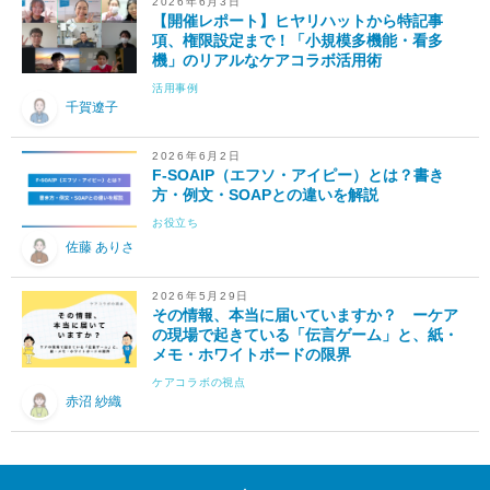
2026年6月3日
【開催レポート】ヒヤリハットから特記事
項、権限設定まで！「小規模多機能・看多
機」のリアルなケアコラボ活用術
活用事例
千賀遼子
2026年6月2日
F-SOAIP（エフソ・アイピー）とは？書き
方・例文・SOAPとの違いを解説
お役立ち
佐藤 ありさ
2026年5月29日
その情報、本当に届いていますか？ ーケア
の現場で起きている「伝言ゲーム」と、紙・
メモ・ホワイトボードの限界
ケアコラボの視点
赤沼 紗織