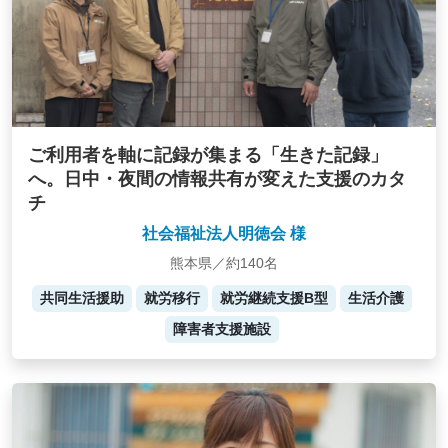
ご利用者を軸に記録が集まる「生きた記録」
へ。日中・夜間の情報共有が変えた支援のカタ
チ
社会福祉法人明徳会 様
熊本県／約140名
共同生活援助
就労移行
就労継続支援B型
生活介護
障害者支援施設