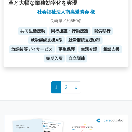
革と大幅な業務効率化を実現
社会福祉法人南高愛隣会 様
長崎県／約550名
共同生活援助
同行援護・行動援護
就労移行
就労継続支援A型
就労継続支援B型
放課後等デイサービス
更生保護
生活介護
相談支援
短期入所
自立訓練
Posts
1
2
»
navigation