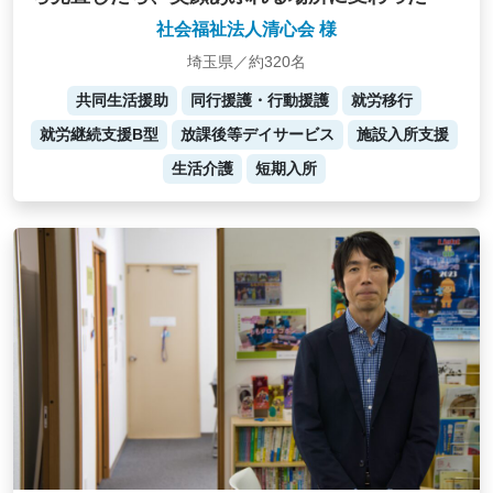
社会福祉法人清心会 様
埼玉県／約320名
共同生活援助
同行援護・行動援護
就労移行
就労継続支援B型
放課後等デイサービス
施設入所支援
生活介護
短期入所