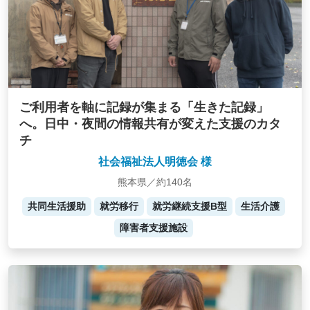
ご利用者を軸に記録が集まる「生きた記録」
へ。日中・夜間の情報共有が変えた支援のカタ
チ
社会福祉法人明徳会 様
熊本県／約140名
共同生活援助
就労移行
就労継続支援B型
生活介護
障害者支援施設