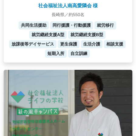
社会福祉法人南高愛隣会 様
長崎県／約550名
共同生活援助
同行援護・行動援護
就労移行
就労継続支援A型
就労継続支援B型
放課後等デイサービス
更生保護
生活介護
相談支援
短期入所
自立訓練