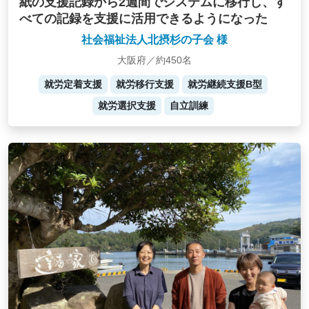
紙の支援記録から2週間でシステムに移行し、す
べての記録を支援に活用できるようになった
社会福祉法人北摂杉の子会 様
大阪府／約450名
就労定着支援
就労移行支援
就労継続支援B型
就労選択支援
自立訓練