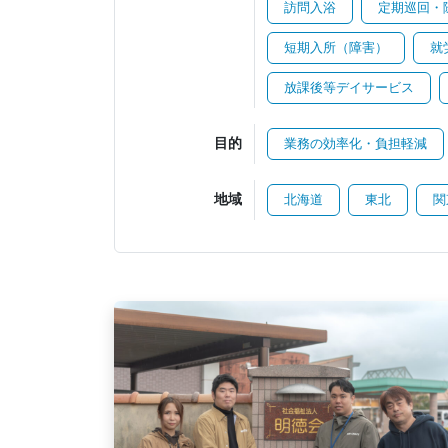
訪問入浴
定期巡回・
短期入所（障害）
就
放課後等デイサービス
目的
業務の効率化・負担軽減
地域
北海道
東北
関