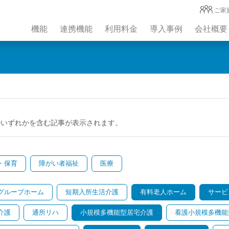
ご家
機能
連携機能
利用料金
導入事例
会社概要
のいずれかを含む記事が表示されます。
・保育
障がい者福祉
医療
グループホーム
短期入所生活介護
有料老人ホーム
サービ
介護
通所リハ
小規模多機能型居宅介護
看護小規模多機能