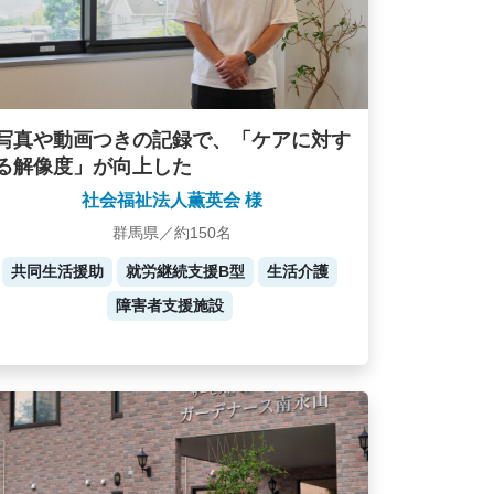
写真や動画つきの記録で、「ケアに対す
る解像度」が向上した
社会福祉法人薫英会 様
群馬県／約150名
共同生活援助
就労継続支援B型
生活介護
障害者支援施設