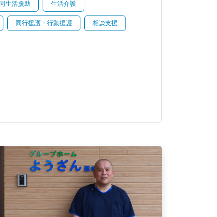
同生活援助
生活介護
同行援護・行動援護
相談支援