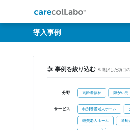
@ -0,0 +1,60 @@
導入事例
事例を絞り込む
※選択した項目
分野
高齢者福祉
障がい児
サービス
特別養護老人ホーム
軽費老人ホーム
通所