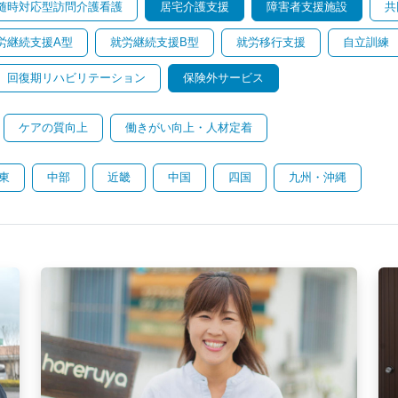
随時対応型訪問介護看護
居宅介護支援
障害者支援施設
共
労継続支援A型
就労継続支援B型
就労移行支援
自立訓練
回復期リハビリテーション
保険外サービス
ケアの質向上
働きがい向上・人材定着
東
中部
近畿
中国
四国
九州・沖縄