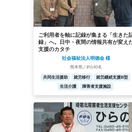
ご利用者を軸に記録が集まる「生きた
録」へ。日中・夜間の情報共有が変え
支援のカタチ
社会福祉法人明徳会 様
熊本県／約140名
共同生活援助
就労移行
就労継続支援B型
生活介護
障害者支援施設