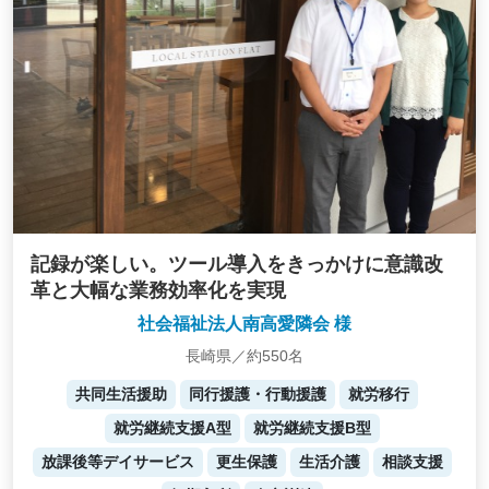
記録が楽しい。ツール導入をきっかけに意識改
革と大幅な業務効率化を実現
社会福祉法人南高愛隣会 様
長崎県／約550名
共同生活援助
同行援護・行動援護
就労移行
就労継続支援A型
就労継続支援B型
放課後等デイサービス
更生保護
生活介護
相談支援