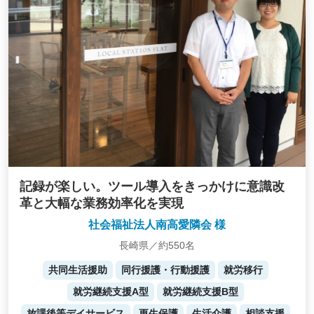
記録が楽しい。ツール導入をきっかけに意識改
革と大幅な業務効率化を実現
社会福祉法人南高愛隣会 様
長崎県／約550名
共同生活援助
同行援護・行動援護
就労移行
就労継続支援A型
就労継続支援B型
放課後等デイサービス
更生保護
生活介護
相談支援