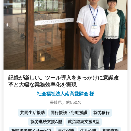
記録が楽しい。ツール導入をきっかけに意識改
革と大幅な業務効率化を実現
社会福祉法人南高愛隣会 様
長崎県／約550名
共同生活援助
同行援護・行動援護
就労移行
就労継続支援A型
就労継続支援B型
放課後等デイサービス
更生保護
生活介護
相談支援