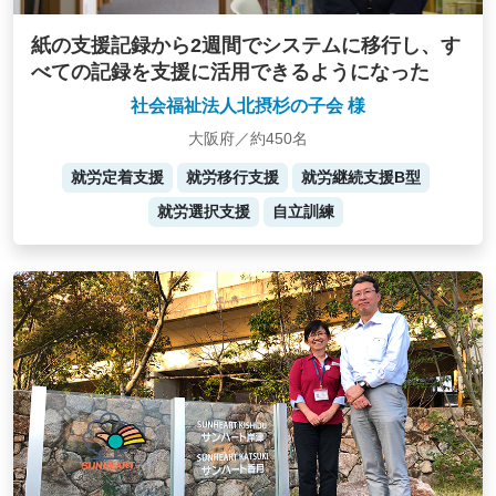
紙の支援記録から2週間でシステムに移行し、す
べての記録を支援に活用できるようになった
社会福祉法人北摂杉の子会 様
大阪府／約450名
就労定着支援
就労移行支援
就労継続支援B型
就労選択支援
自立訓練