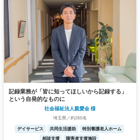
記録業務が「皆に知ってほしいから記録する」
という自発的なものに
社会福祉法人親愛会 様
埼玉県／約260名
デイサービス
共同生活援助
特別養護老人ホーム
相談支援
障害者支援施設