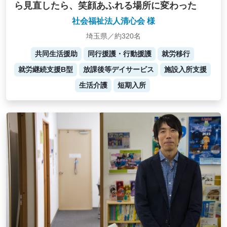
ら見直したら、笑顔あふれる場所に変わった
社会福祉法人清心会 様
埼玉県／約320名
共同生活援助
同行援護・行動援護
就労移行
就労継続支援B型
放課後等デイサービス
施設入所支援
生活介護
短期入所