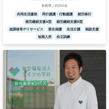
長崎県／約550名
共同生活援助
同行援護・行動援護
就労移行
就労継続支援A型
就労継続支援B型
放課後等デイサービス
更生保護
生活介護
相談支援
短期入所
自立訓練